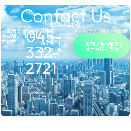
Contact Us
お問い合わせ
045-
TEL.
お電話で
【受付】
メールでのお問い合わせ
のお問い
9：00 ～
合わせ
16：00 [
お問い合わせフ
332-
ォームはこちら
土・日・祝
日を除く]
2721