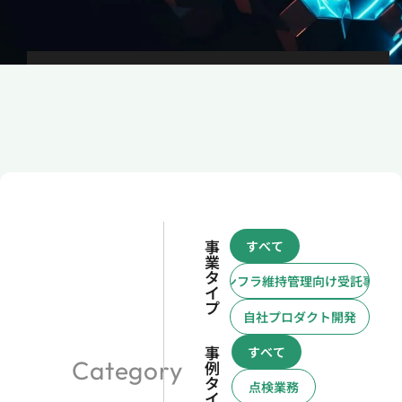
事
すべて
業
タ
インフラ維持管理向け受託事業
イ
プ
自社プロダクト開発
事
すべて
Category
例
タ
点検業務
イ