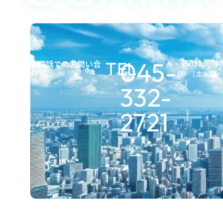
045-
TEL.
お電話でのお問い合
【受付】9：00 
わせ
00 [ 土・日
く]
332-
2721