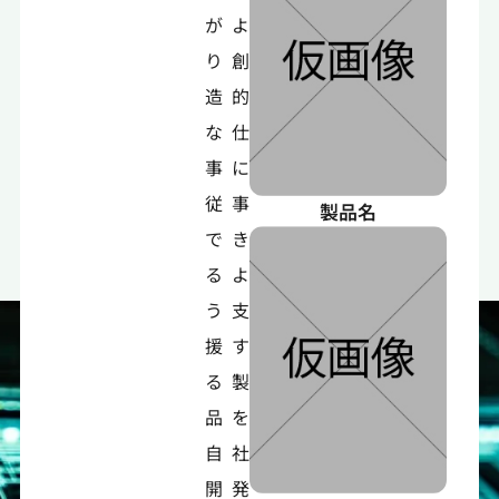
がよ
り創
造的
な仕
事に
従事
製品名
でき
るよ
う支
援す
る製
品を
自社
開発