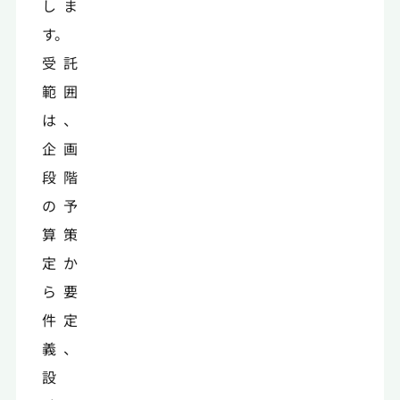
しま
す。
受託
範囲
は、
企画
段階
の予
算策
定か
ら要
件定
義、
設