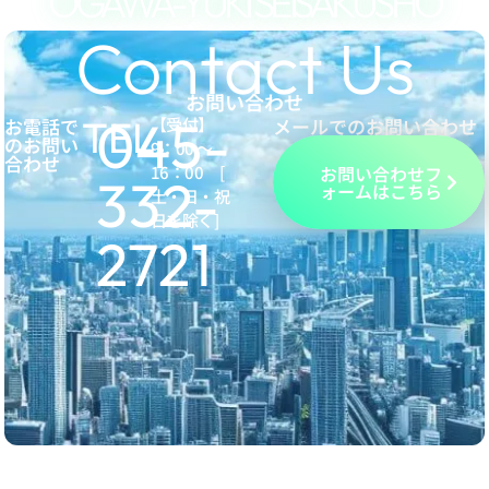
OGAWA-YUKI SEISAKUSHO
Contact Us
お問い合わせ
045-
TEL.
お電話で
【受付】
メールでのお問い合わせ
のお問い
9：00 ～
合わせ
16：00 [
お問い合わせフ
332-
ォームはこちら
土・日・祝
日を除く]
2721