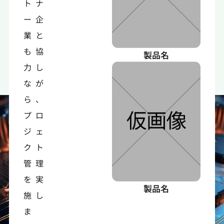
トナ
ー企
業と
も協
製品名
力し
なが
ら、
プロ
ジェ
クト
管理
を実
製品名
施し
ま