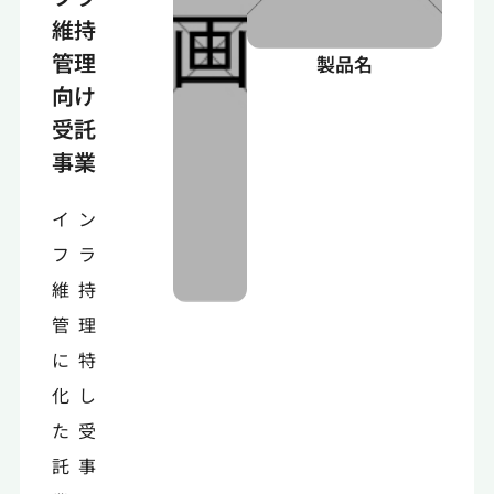
維持
管理
製品名
向け
受託
事業
イン
フラ
維持
管理
に特
化し
た受
託事