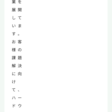
業を
展開
して
いま
す。
お客
様の
課題
解決
に向
け
て、
ハー
ドウ