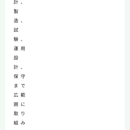
計、
製
造、
試
験、
運用
設
計、
保守
まで
広範
囲に
取り
組み