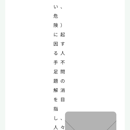
い、
危
険）
に起
因す
る人
手不
足問
題の
解消
を目
指
し、
人々