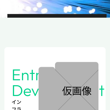
Entrusted
Development
イン
フラ