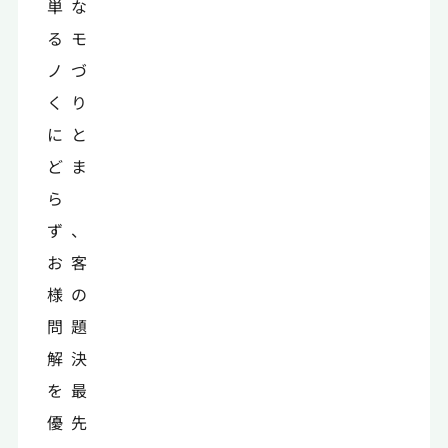
単な
るモ
ノづ
くり
にと
どま
ら
ず、
お客
様の
問題
解決
を最
優先