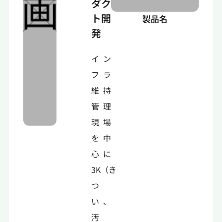
ダク
ト開
製品名
発
イン
フラ
維持
管理
現場
を中
心に
3K（き
つ
い、
汚