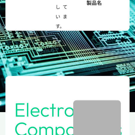
製品名
して
いま
す。
Electronic
Components