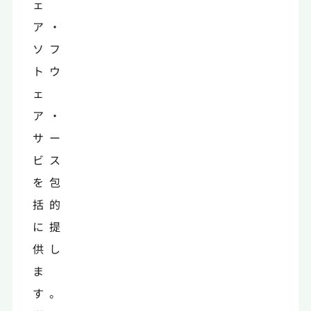
ェ
ア・
ソフ
トウ
ェ
ア・
サー
ビス
を包
括的
に提
供し
ま
す。