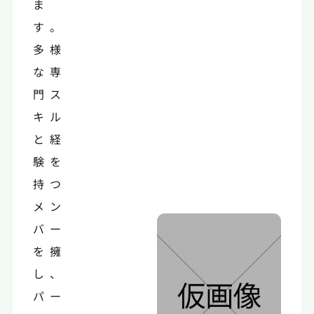
ま
す。
多様
な専
門ス
キル
と経
験を
持つ
メン
バー
を擁
し、
パー