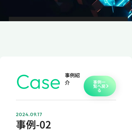
Case
事例紹
介
事例一
覧へ戻
る
2024.09.17
事例-02