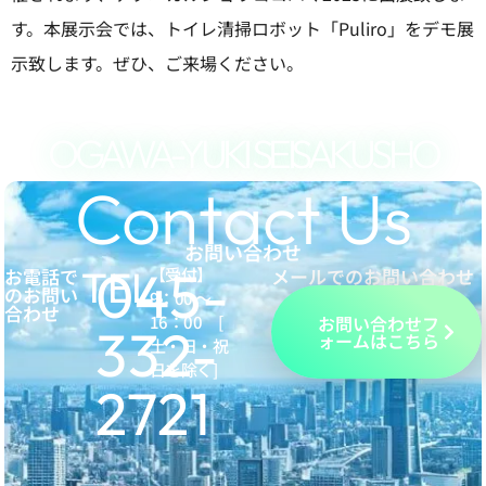
す。本展示会では、トイレ清掃ロボット「Puliro」をデモ展
示致します。ぜひ、ご来場ください。
OGAWA-YUKI SEISAKUSHO
Contact Us
お問い合わせ
045-
TEL.
お電話で
【受付】
メールでのお問い合わせ
のお問い
9：00 ～
合わせ
16：00 [
お問い合わせフ
332-
ォームはこちら
土・日・祝
日を除く]
2721